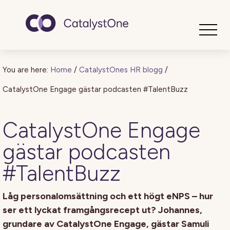
Toggle
You are here:
Home
/
CatalystOnes HR blogg
/
CatalystOne Engage gästar podcasten #TalentBuzz
CatalystOne Engage
gästar podcasten
#TalentBuzz
Låg personalomsättning och ett högt eNPS – hur
ser ett lyckat framgångsrecept ut? Johannes,
grundare av CatalystOne Engage, gästar Samuli