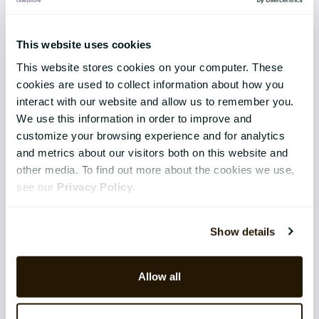
Talent & Succession
This website uses cookies
Organisation & Culture
This website stores cookies on your computer. These
Recruitment
cookies are used to collect information about how you
interact with our website and allow us to remember you.
Employee Engagement
We use this information in order to improve and
customize your browsing experience and for analytics
TEKNIK & TJÄNSTER
and metrics about our visitors both on this website and
other media. To find out more about the cookies we use,
Implementation
see our
Privacy Policy
.
Support
Show details
Application Management Services
Säkerhet
Allow all
Integrations