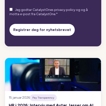
Jeg godtar CatalystOnes privacy policy og og å
motta e-post fra CatalystOne.
*
15 januar 2026
Pay Transparency
HR i 2026: Intervju med Avtar Jasser om AI