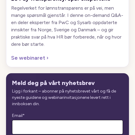
Regelverket for lønnstransparens er på vei, men
mange spørsmål gjenstår. I denne on-demand Q&A-
en deler eksperter fra PwC og Sysarb oppdaterte
innsikter fra Norge, Sverige og Danmark – og gir
praktiske svar på hva HR bør forberede, når og hvor
dere bør starte.
Se webinaret
›
Meld deg på vårt nyhetsbrev
Ligg i forkant – abonner på nyhetsbrevet vårt og få de
nyeste guidene og webinarinvitasjonene levert rett i
innboksen din.
Email
*