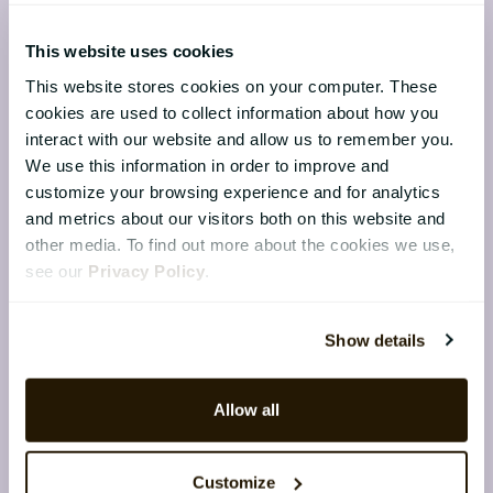
05. mars 2026
Offentlige virksomheter står i dag i et
This website uses cookies
tydelig krysspress. Kravene til
This website stores cookies on your computer. These
dokumentasjon, åpenhet og
cookies are used to collect information about how you
likebehandling øker. Samtidig blir fo...
interact with our website and allow us to remember you.
We use this information in order to improve and
customize your browsing experience and for analytics
and metrics about our visitors both on this website and
other media. To find out more about the cookies we use,
see our
Privacy Policy
.
Show details
Allow all
Den nordiske HR-fordelen i
2026: Datasuverenitet,
Customize