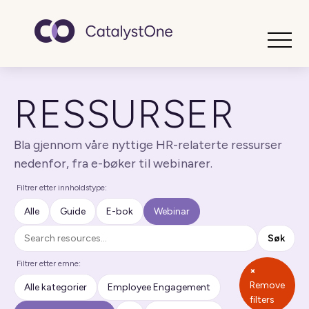
Toggle
RESSURSER
Bla gjennom våre nyttige HR-relaterte ressurser
nedenfor, fra e-bøker til webinarer.
Filtrer etter innholdstype:
Alle
Guide
E-bok
Webinar
Søk
Søk
Filtrer etter emne:
×
Remove
Alle kategorier
Employee Engagement
filters