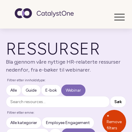
Toggle
RESSURSER
Bla gjennom våre nyttige HR-relaterte ressurser
nedenfor, fra e-bøker til webinarer.
Filtrer etter innholdstype:
Alle
Guide
E-bok
Webinar
Søk
Søk
Filtrer etter emne:
×
Remove
Alle kategorier
Employee Engagement
filters