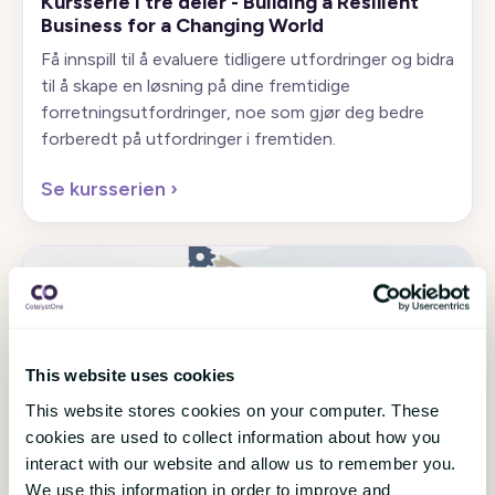
Kursserie i tre deler - Building a Resilient
Business for a Changing World
Få innspill til å evaluere tidligere utfordringer og bidra
til å skape en løsning på dine fremtidige
forretningsutfordringer, noe som gjør deg bedre
forberedt på utfordringer i fremtiden.
Se kursserien
›
This website uses cookies
This website stores cookies on your computer. These
2 desember 2020
HR Technology
cookies are used to collect information about how you
interact with our website and allow us to remember you.
Sigma - vinneren av Årets HR-
systemprosjekt 2020 deler tips og
We use this information in order to improve and