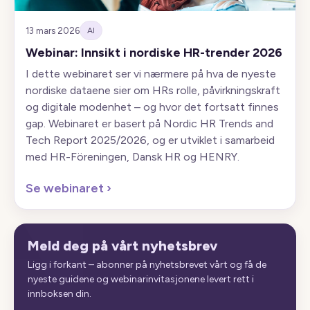
13 mars 2026
AI
Webinar: Innsikt i nordiske HR-trender 2026
I dette webinaret ser vi nærmere på hva de nyeste
nordiske dataene sier om HRs rolle, påvirkningskraft
og digitale modenhet – og hvor det fortsatt finnes
gap. Webinaret er basert på Nordic HR Trends and
Tech Report 2025/2026, og er utviklet i samarbeid
med HR-Föreningen, Dansk HR og HENRY.
Se webinaret
›
Meld deg på vårt nyhetsbrev
Ligg i forkant – abonner på nyhetsbrevet vårt og få de
nyeste guidene og webinarinvitasjonene levert rett i
innboksen din.