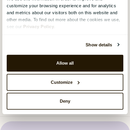
erfaringer
customize your browsing experience and for analytics
and metrics about our visitors both on this website and
I dette webinaret deler Eva og Christian fra Sigma,
other media. To find out more about the cookies we use,
sammen med prosjektleder Cristina fra CatalystOne
see our
Privacy Policy
.
sine erfaringer og tips til et vellykket HR-
systemprosjekt som har vist gevinster og positive
resultater for hele organisasjonen.
Show details
Se webinaret
›
Allow all
Last inn flere
Customize
Deny