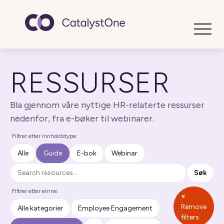
Toggle
RESSURSER
Bla gjennom våre nyttige HR-relaterte ressurser
nedenfor, fra e-bøker til webinarer.
Filtrer etter innholdstype:
Alle
Guide
E-bok
Webinar
Søk
Søk
Filtrer etter emne:
×
Remove
Alle kategorier
Employee Engagement
filters