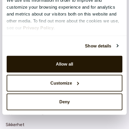
Continuous Performance
customize your browsing experience and for analytics
Competence & Learning
and metrics about our visitors both on this website and
other media. To find out more about the cookies we use,
Talent & Succession
see our
Privacy Policy
.
Organisation & Culture
Show details
Recruitment
Employee Engagement
Allow all
TEKNOLOGI & TJENESTER
Customize
Implementering
Support
Deny
Application Management Services
Sikkerhet