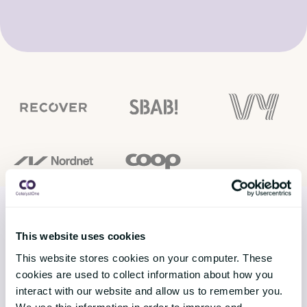
This website uses cookies
LØSNINGER
This website stores cookies on your computer. These
cookies are used to collect information about how you
Core HR
interact with our website and allow us to remember you.
We use this information in order to improve and