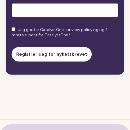
Jeg godtar CatalystOnes privacy policy og og å
motta e-post fra CatalystOne.
*