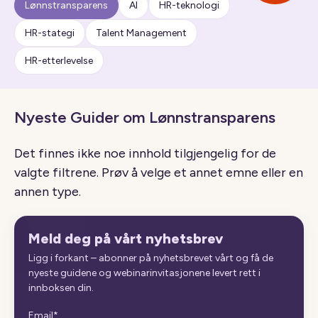
Lønnstransparens
AI
HR-teknologi
HR-stategi
Talent Management
HR-etterlevelse
Nyeste Guider om Lønnstransparens
Det finnes ikke noe innhold tilgjengelig for de
valgte filtrene. Prøv å velge et annet emne eller en
annen type.
Meld deg på vårt nyhetsbrev
Ligg i forkant – abonner på nyhetsbrevet vårt og få de
nyeste guidene og webinarinvitasjonene levert rett i
innboksen din.
Email
*