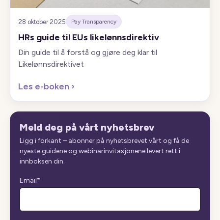
28 oktober 2025
Pay Transparency
HRs guide til EUs likelønnsdirektiv
Din guide til å forstå og gjøre deg klar til
Likelønnsdirektivet
Les e-boken
›
Meld deg på vårt nyhetsbrev
Ligg i forkant – abonner på nyhetsbrevet vårt og få de
nyeste guidene og webinarinvitasjonene levert rett i
innboksen din.
Email
*