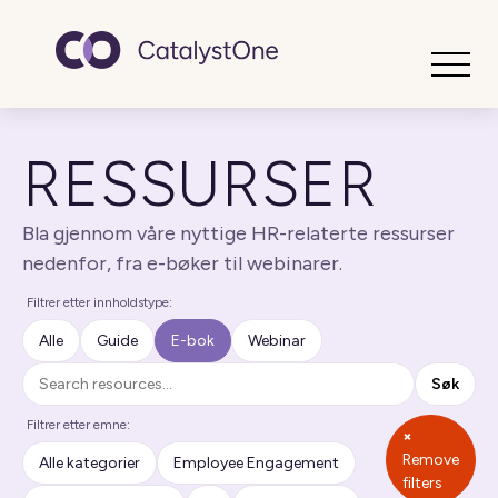
Toggle
RESSURSER
Bla gjennom våre nyttige HR-relaterte ressurser
nedenfor, fra e-bøker til webinarer.
Filtrer etter innholdstype:
Alle
Guide
E-bok
Webinar
Søk
Søk
Filtrer etter emne:
×
Remove
Alle kategorier
Employee Engagement
filters