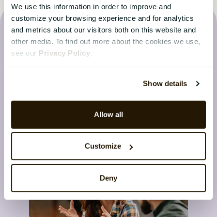
We use this information in order to improve and
customize your browsing experience and for analytics
and metrics about our visitors both on this website and
other media. To find out more about the cookies we use,
see our
Privacy Policy
.
Det siste fra CatalystOne
Bloggen
Show details
Hold deg oppdatert med de siste nyhetene fra
Allow all
HR-verdenen
Customize
Deny