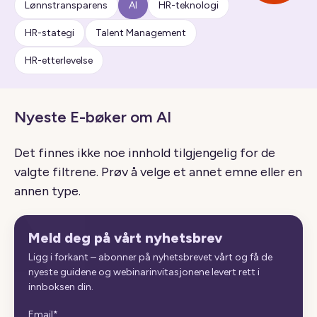
Lønnstransparens
AI
HR-teknologi
HR-stategi
Talent Management
HR-etterlevelse
Nyeste E-bøker om AI
Det finnes ikke noe innhold tilgjengelig for de
valgte filtrene. Prøv å velge et annet emne eller en
annen type.
Meld deg på vårt nyhetsbrev
Ligg i forkant – abonner på nyhetsbrevet vårt og få de
nyeste guidene og webinarinvitasjonene levert rett i
innboksen din.
Email
*