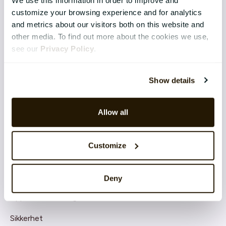
Continuous Performance
customize your browsing experience and for analytics
Competence & Learning
and metrics about our visitors both on this website and
other media. To find out more about the cookies we use,
Talent & Succession
see our
Privacy Policy
.
Organisation & Culture
Show details
Recruitment
Employee Engagement
Allow all
TEKNOLOGI & TJENESTER
Customize
Implementering
Support
Deny
Application Management Services
Sikkerhet