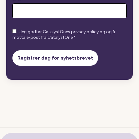
Jeg godtar CatalystOnes privacy policy og og å
motta e-post fra CatalystOne.
*