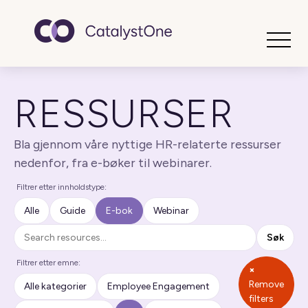
Toggle
RESSURSER
Bla gjennom våre nyttige HR-relaterte ressurser
nedenfor, fra e-bøker til webinarer.
Filtrer etter innholdstype:
Alle
Guide
E-bok
Webinar
Søk
Søk
Filtrer etter emne:
×
Remove
Alle kategorier
Employee Engagement
filters