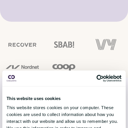
This website uses cookies
LØSNINGER
This website stores cookies on your computer. These
cookies are used to collect information about how you
Core HR
interact with our website and allow us to remember you.
We use this information in order to improve and