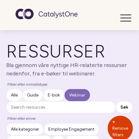
Toggle
RESSURSER
Bla gjennom våre nyttige HR-relaterte ressurser
nedenfor, fra e-bøker til webinarer.
Filtrer etter innholdstype:
Alle
Guide
E-bok
Webinar
Søk
Søk
Filtrer etter emne:
×
Remove
Alle kategorier
Employee Engagement
filters