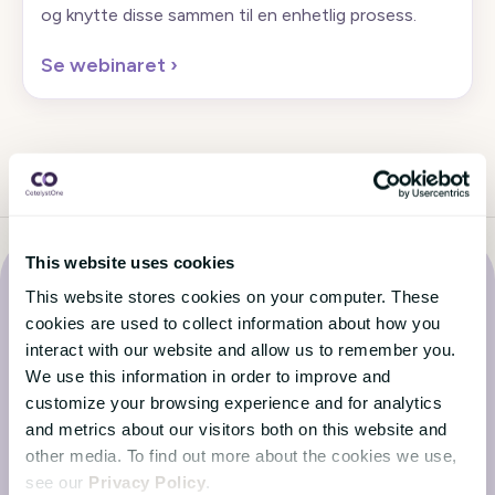
og knytte disse sammen til en enhetlig prosess.
Se webinaret
›
This website uses cookies
This website stores cookies on your computer. These
cookies are used to collect information about how you
interact with our website and allow us to remember you.
We use this information in order to improve and
Det siste fra CatalystOne
customize your browsing experience and for analytics
Bloggen
and metrics about our visitors both on this website and
other media. To find out more about the cookies we use,
see our
Privacy Policy
.
Hold deg oppdatert med de siste nyhetene fra