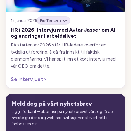
15 januar 2026
Pay Transparency
HR i 2026: Intervju med Avtar Jasser om AI
og endringer i arbeidslivet
På starten av 2026 står HR-ledere overfor en
tydelig utfordring: å gå fra innsikt til faktisk
gjennomføring. Vi har spilt inn et kort intervju med
vår CEO om dette.
Se intervjuet
›
Meld deg på vårt nyhetsbrev
Ligg i forkant – abonner på nyhetsbrevet vårt og få de
nyeste guidene og webinarinvitasjonene levert rett i
innboksen din.