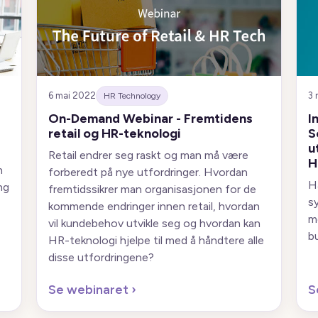
6 mai 2022
3 
HR Technology
On-Demand Webinar - Fremtidens
I
retail og HR-teknologi
S
u
Retail endrer seg raskt og man må være
H
n
forberedt på nye utfordringer. Hvordan
H
ng
fremtidssikrer man organisasjonen for de
s
kommende endringer innen retail, hvordan
m
vil kundebehov utvikle seg og hvordan kan
b
HR-teknologi hjelpe til med å håndtere alle
disse utfordringene?
Se webinaret
›
S