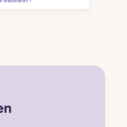
e webinaret
›
en