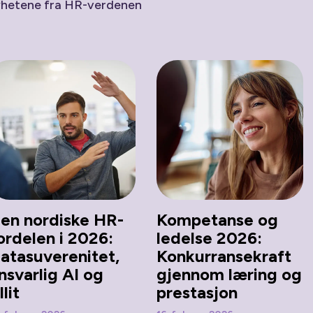
yhetene fra HR-verdenen
en nordiske HR-
Kompetanse og
ordelen i 2026:
ledelse 2026:
atasuverenitet,
Konkurransekraft
nsvarlig AI og
gjennom læring og
llit
prestasjon