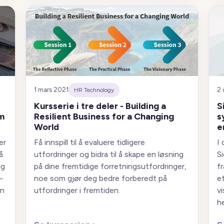
1 mars 2021
2
HR Technology
Kursserie i tre deler - Building a
S
m
Resilient Business for a Changing
s
World
e
er
Få innspill til å evaluere tidligere
I
å
utfordringer og bidra til å skape en løsning
S
ng
på dine fremtidige forretningsutfordringer,
fr
-
noe som gjør deg bedre forberedt på
e
en
utfordringer i fremtiden.
v
h