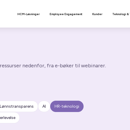
n
HCM-Løsninger
Employee Engagement
Kunder
Teknologi &
R
ressurser nedenfor, fra e-bøker til webinarer.
Lønnstransparens
AI
HR-teknologi
erlevelse