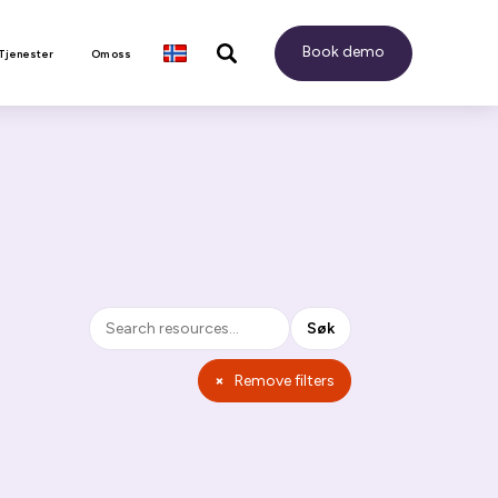
Book demo
 Tjenester
Om oss
Søk
Søk
×
Remove filters