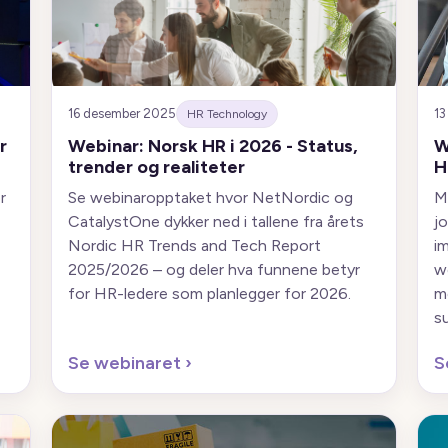
16 desember 2025
13
HR Technology
r
Webinar: Norsk HR i 2026 - Status,
W
trender og realiteter
H
r
Se webinaropptaket hvor NetNordic og
M
CatalystOne dykker ned i tallene fra årets
jo
Nordic HR Trends and Tech Report
i
2025/2026 – og deler hva funnene betyr
w
for HR-ledere som planlegger for 2026.
m
s
Se webinaret
›
S