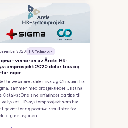
 desember 2020
HR Technology
igma - vinneren av Årets HR-
ystemprosjekt 2020 deler tips og
rfaringer
 dette webinaret deler Eva og Christian fra
igma, sammen med prosjektleder Cristina
a CatalystOne sine erfaringer og tips til
t vellykket HR-systemprosjekt som har
ist gevinster og positive resultater for
ele organisasjonen.