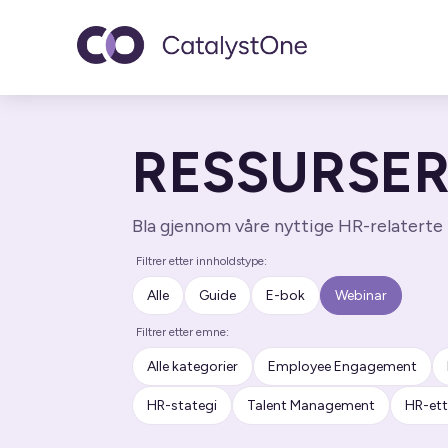
Toggle navigatio
RESSURSE
Bla gjennom våre nyttige HR-relaterte 
Filtrer etter innholdstype:
Alle
Guide
E-bok
Webinar
Filtrer etter emne:
Alle kategorier
Employee Engagement
HR-stategi
Talent Management
HR-ett