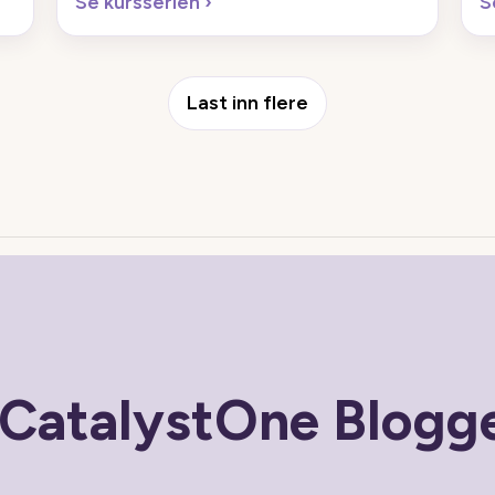
Se kursserien
›
S
Last inn flere
a CatalystOne Blogg