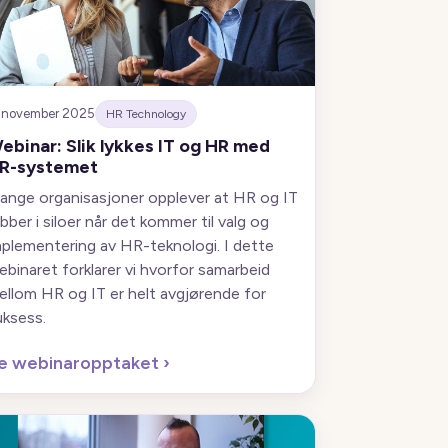
 november 2025
HR Technology
ebinar: Slik lykkes IT og HR med
R-systemet
ange organisasjoner opplever at HR og IT
bber i siloer når det kommer til valg og
mplementering av HR-teknologi. I dette
ebinaret forklarer vi hvorfor samarbeid
ellom HR og IT er helt avgjørende for
uksess.
e webinaropptaket
›