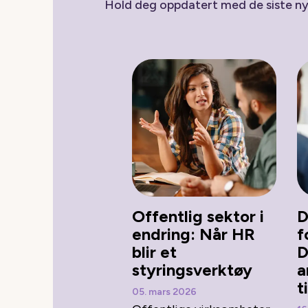
Hold deg oppdatert med de siste n
Offentlig sektor i
D
endring: Når HR
f
blir et
D
styringsverktøy
a
ti
05. mars 2026