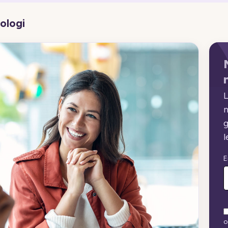
ologi
L
n
g
l
E
o