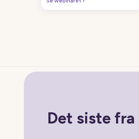
Se webinaret
›
Det siste fr