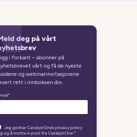
Meld deg på vårt
nyhetsbrev
igg i forkant – abonner på
yhetsbrevet vårt og få de nyeste
uidene og webinarinvitasjonene
evert rett i innboksen din.
mail
*
Jeg godtar CatalystOnes privacy policy
g og å motta e-post fra CatalystOne.
*