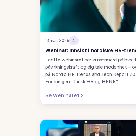
13 mars 2026
AI
Webinar: Innsikt i nordiske HR-tre
I dette webinaret ser vi nærmere på hva d
påvirkningskraft og digitale modenhet – o
på Nordic HR Trends and Tech Report 202
Föreningen, Dansk HR og HENRY.
Se webinaret
›