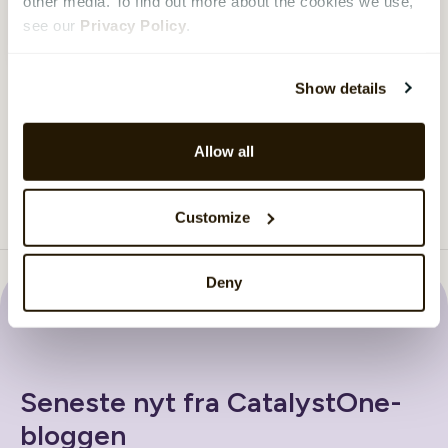
other media. To find out more about the cookies we use,
see our
Privacy Policy
.
Se webinaret
›
Show details
Indlæs mere
Allow all
Customize
Deny
Seneste nyt fra CatalystOne-
bloggen