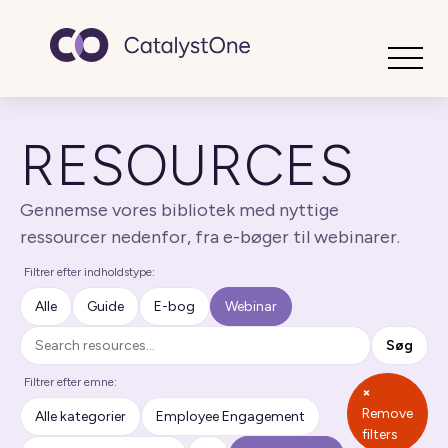
Toggle
RESOURCES
Gennemse vores bibliotek med nyttige
ressourcer nedenfor, fra e-bøger til webinarer.
Filtrer efter indholdstype:
Alle
Guide
E-bog
Webinar
Søg
Søg
Filtrer efter emne:
×
Remove
Alle kategorier
Employee Engagement
filters