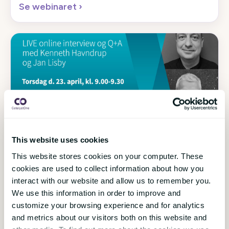
Se webinaret
›
9 juni 2020
HR Technology
Live interview og Q+A
This website uses cookies
Igennem digitalisering af HR og ledelse, kan
This website stores cookies on your computer. These
virksomheder opnå store gevinster på tværs af hele
cookies are used to collect information about how you
organisationen, hvis man vel og mærke gør det
interact with our website and allow us to remember you.
rigtigt. Spørgsmålet er bare, hvad skal man gøre og
We use this information in order to improve and
hvordan kommer man godt i gang? Derfor afholdte
customize your browsing experience and for analytics
CatalystOne et online webinar d. 23. april, hvor vi
and metrics about our visitors both on this website and
svarede på spørgsmål omkring digitalisering af HR.