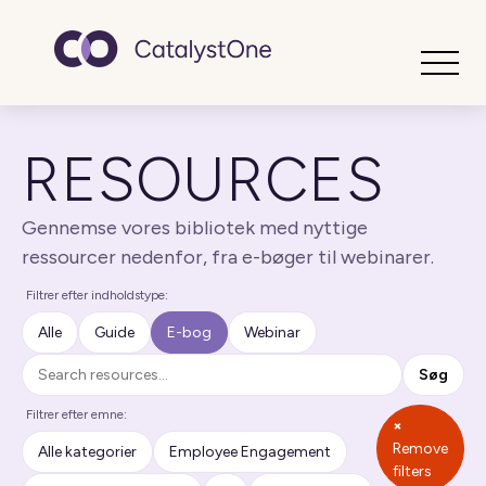
Toggle
RESOURCES
Gennemse vores bibliotek med nyttige
ressourcer nedenfor, fra e-bøger til webinarer.
Filtrer efter indholdstype:
Alle
Guide
E-bog
Webinar
Søg
Søg
Filtrer efter emne:
×
Remove
Alle kategorier
Employee Engagement
filters