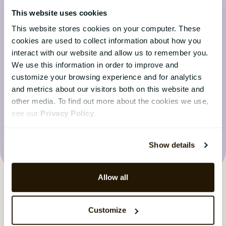
Denne artikel er skrevet til HR-ledere,
This website uses cookies
CHRO’er og HR-beslutningstagere i
This website stores cookies on your computer. These
nordiske organisationer, der arbejder
cookies are used to collect information about how you
strategisk med medarbej...
interact with our website and allow us to remember you.
We use this information in order to improve and
customize your browsing experience and for analytics
and metrics about our visitors both on this website and
other media. To find out more about the cookies we use,
see our
Privacy Policy
.
Besøg bloggen
Show details
Allow all
Customize