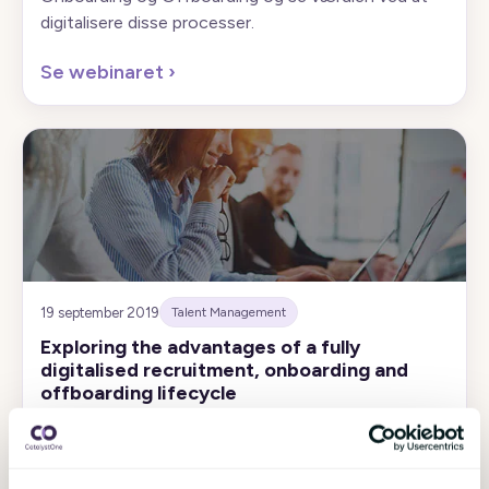
digitalisere disse processer.
Se webinaret
›
19 september 2019
Talent Management
Exploring the advantages of a fully
digitalised recruitment, onboarding and
offboarding lifecycle
I dette webinar viser vi, hvordan digitalisering af
rekruttering, samt onboarding og offboarding
processer, vil øge din organisations effektivitet og