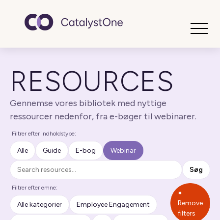
Toggle
RESOURCES
Gennemse vores bibliotek med nyttige
ressourcer nedenfor, fra e-bøger til webinarer.
Filtrer efter indholdstype:
Alle
Guide
E-bog
Webinar
Søg
Søg
Filtrer efter emne:
×
Remove
Alle kategorier
Employee Engagement
filters