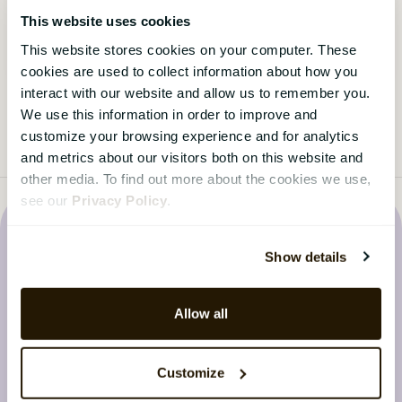
blive mere omkostningseffektiv.
This website uses cookies
This website stores cookies on your computer. These
Se webinaret
›
cookies are used to collect information about how you
interact with our website and allow us to remember you.
We use this information in order to improve and
customize your browsing experience and for analytics
and metrics about our visitors both on this website and
other media. To find out more about the cookies we use,
see our
Privacy Policy
.
Show details
Seneste nyt fra CatalystOne-
Allow all
bloggen
Customize
Hold dig opdateret med de seneste nyheder fra