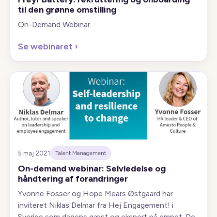
til den grønne omstilling
On-Demand Webinar
Se webinaret
›
5 maj 2021
Talent Management
On-demand webinar: Selvledelse og
håndtering af forandringer
Yvonne Fosser og Hope Mears Østgaard har
inviteret Niklas Delmar fra Hej Engagement! i
Sverige som dagens gæst og ekspert på emnet. De