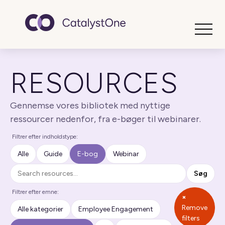
Toggle
RESOURCES
Gennemse vores bibliotek med nyttige
ressourcer nedenfor, fra e-bøger til webinarer.
Filtrer efter indholdstype:
Alle
Guide
E-bog
Webinar
Søg
Søg
Filtrer efter emne:
×
Remove
Alle kategorier
Employee Engagement
filters