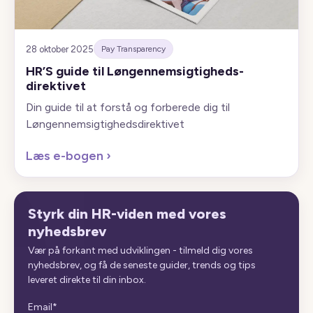
28 oktober 2025
Pay Transparency
HR’S guide til Løngennemsigtigheds-
direktivet
Din guide til at forstå og forberede dig til
Løngennemsigtighedsdirektivet
Læs e-bogen
›
Styrk din HR-viden med vores
nyhedsbrev
Vær på forkant med udviklingen - tilmeld dig vores
nyhedsbrev, og få de seneste guider, trends og tips
leveret direkte til din inbox.
Email
*