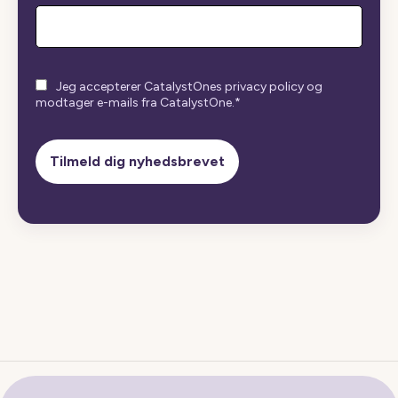
Jeg accepterer CatalystOnes privacy policy og
modtager e-mails fra CatalystOne.
*