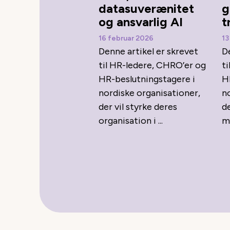
datasuverænitet
g
og ansvarlig AI
t
16 februar 2026
13
Denne artikel er skrevet
D
til HR-ledere, CHRO’er og
t
HR-beslutningstagere i
H
nordiske organisationer,
n
der vil styrke deres
d
organisation i ...
m