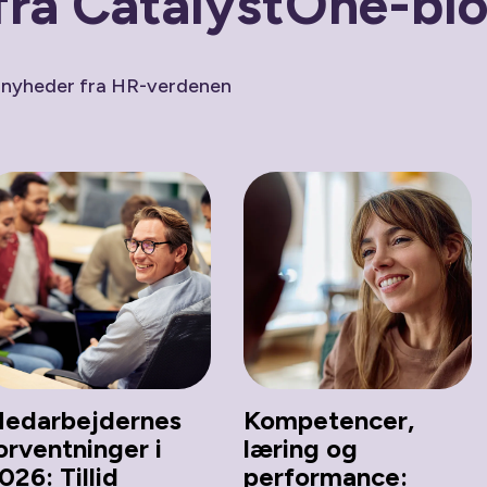
fra CatalystOne-bl
 nyheder fra HR-verdenen
edarbejdernes
Kompetencer,
orventninger i
læring og
026: Tillid
performance: