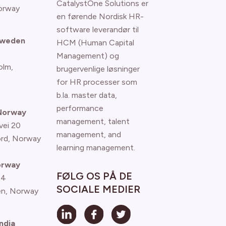
CatalystOne Solutions er
orway
en førende Nordisk HR-
software leverandør til
Sweden
HCM (Human Capital
Management) og
olm,
brugervenlige løsninger
for HR processer som
b.la. master data,
performance
 Norway
management, talent
vei 20
management, and
ord, Norway
learning management.
orway
FØLG OS PÅ DE
 4
SOCIALE MEDIER
n, Norway
ndia