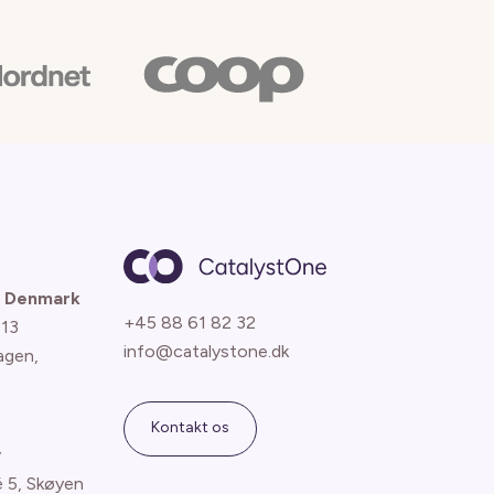
 Denmark
+45 88 61 82 32
 13
info@catalystone.dk
agen
,
Kontakt os
y
é 5, Skøyen