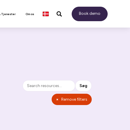
Book demo
& Tjenester
Om os
Søg
Søg
×
Remove filters