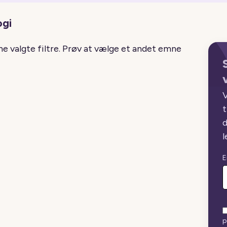
ogi
ine valgte filtre. Prøv at vælge et andet emne
V
t
d
l
E
p