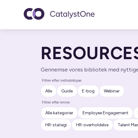
Toggle navigatio
RESOURCE
Gennemse vores bibliotek med nyttige 
Filtrer efter indholdstype:
Alle
Guide
E-bog
Webinar
Filtrer efter emne:
Alle kategorier
Employee Engagement
HR-stategi
HR-overholdelse
Talent M