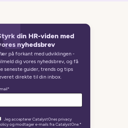
Styrk din HR-viden med
vores nyhedsbrev
ær på forkant med udviklingen -
ilmeld dig vores nyhedsbrev, og få
e seneste guider, trends og tips
everet direkte til din inbox.
mail
*
Jeg accepterer CatalystOnes privacy
olicy og modtager e-mails fra CatalystOne.
*