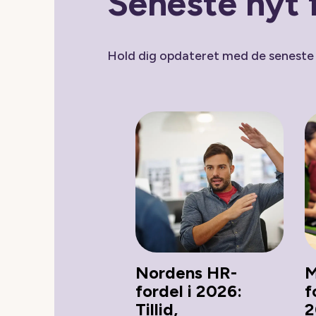
Seneste nyt 
Hold dig opdateret med de seneste
Nordens HR-
M
fordel i 2026:
f
Tillid,
2