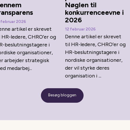
ennem
Nøglen til
ransparens
konkurrenceevne i
2026
 februar 2026
enne artikel er skrevet
12 februar 2026
Denne artikel er skrevet
il HR-ledere, CHRO’er og
til HR-ledere, CHRO’er og
R-beslutningstagere i
HR-beslutningstagere i
ordiske organisationer,
nordiske organisationer,
er arbejder strategisk
der vil styrke deres
ed medarbej...
organisation i ...
Besøg bloggen