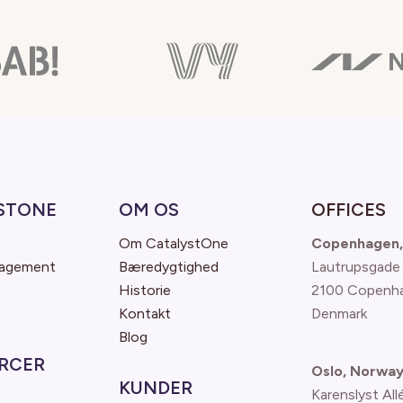
STONE
OM OS
OFFICES
Om CatalystOne
Copenhagen,
nagement
Bæredygtighed
Lautrupsgade
Historie
2100 Copenh
Kontakt
Denmark
Blog
RCER
Oslo, Norwa
KUNDER
Karenslyst All