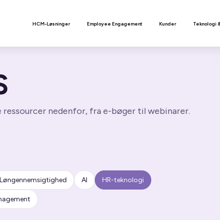
n
HCM-Løsninger
Employee Engagement
Kunder
Teknologi 
S
ressourcer nedenfor, fra e-bøger til webinarer.
Løngennemsigtighed
AI
HR-teknologi
anagement