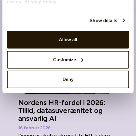
Hold dig opdateret med de seneste nyheder fra
see our
Privacy Policy
.
HR-verdenen
Show details
Allow all
Customize
Deny
Nordens HR-fordel i 2026:
Tillid, datasuverænitet og
ansvarlig AI
16 februar 2026
Denne artikel er skrevet til HR-ledere,