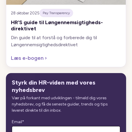
28 oktober 2025
Pay Transparency
HR’S guide til Løngennemsigtigheds-
direktivet
Din guide til at forstå og forberede dig til
Løngennemsigtighedsdirektivet
Læs e-bogen
›
Styrk din HR-viden med vores
nyhedsbrev
Vær på forkant med udviklingen - tilmeld dig vores
nyhedsbrev, og få de seneste guider, trends og tips
leveret direkte til din inbox.
Email
*