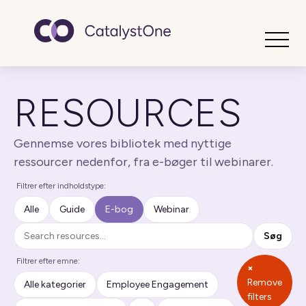
Toggle
RESOURCES
Gennemse vores bibliotek med nyttige
ressourcer nedenfor, fra e-bøger til webinarer.
Filtrer efter indholdstype:
Alle
Guide
E-bog
Webinar
Søg
Søg
Filtrer efter emne:
×
Remove
Alle kategorier
Employee Engagement
filters