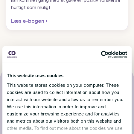
kan komme i gang med at gøre en positiv forskel så
hurtigt som muligt.
Læs e-bogen
›
This website uses cookies
This website stores cookies on your computer. These
cookies are used to collect information about how you
interact with our website and allow us to remember you.
Seneste nyt fra CatalystOne-
We use this information in order to improve and
customize your browsing experience and for analytics
bloggen
and metrics about our visitors both on this website and
other media. To find out more about the cookies we use,