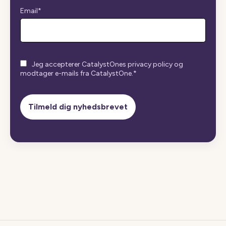
Email
*
Jeg accepterer CatalystOnes privacy policy og
modtager e-mails fra CatalystOne.
*