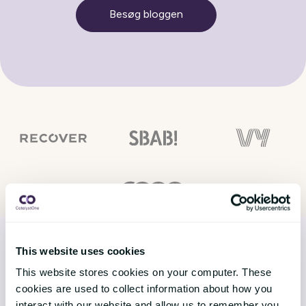
Besøg bloggen
This website uses cookies
This website stores cookies on your computer. These
LØSNINGER
cookies are used to collect information about how you
interact with our website and allow us to remember you.