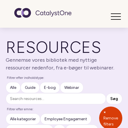
Toggle
RESOURCES
Gennemse vores bibliotek med nyttige
ressourcer nedenfor, fra e-bøger til webinarer.
Filtrer efter indholdstype:
Alle
Guide
E-bog
Webinar
Søg
Søg
Filtrer efter emne:
×
Remove
Alle kategorier
Employee Engagement
filters