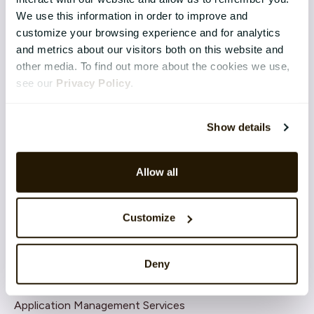
Core HR Management
We use this information in order to improve and
customize your browsing experience and for analytics
Continuous Performance
and metrics about our visitors both on this website and
Competence & Learning
other media. To find out more about the cookies we use,
see our
Privacy Policy
.
Talent & Succession
Organisation & Culture
Show details
Rekruttering
Allow all
Employee Engagement
Customize
TEKNOLOGI & TJENESTER
Implementering
Deny
Support
Application Management Services