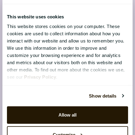
16 februar 2026
Denne artikel er skrevet til HR-ledere,
This website uses cookies
CHRO’er og HR-beslutningstagere i
This website stores cookies on your computer. These
nordiske organisationer, der vil styrke
cookies are used to collect information about how you
deres organisation i ...
interact with our website and allow us to remember you.
We use this information in order to improve and
customize your browsing experience and for analytics
and metrics about our visitors both on this website and
other media. To find out more about the cookies we use,
see our
Privacy Policy
.
Show details
Allow all
Medarbejdernes
Customize