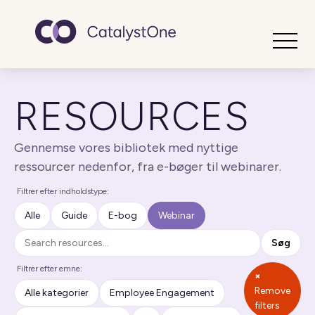
Toggle
RESOURCES
Gennemse vores bibliotek med nyttige
ressourcer nedenfor, fra e-bøger til webinarer.
Filtrer efter indholdstype:
Alle
Guide
E-bog
Webinar
Søg
Søg
Filtrer efter emne:
×
Remove
Alle kategorier
Employee Engagement
filters