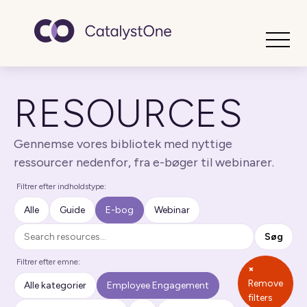
Toggle
RESOURCES
Gennemse vores bibliotek med nyttige
ressourcer nedenfor, fra e-bøger til webinarer.
Filtrer efter indholdstype:
Alle
Guide
E-bog
Webinar
Søg
Søg
Filtrer efter emne:
×
Remove
Alle kategorier
Employee Engagement
filters